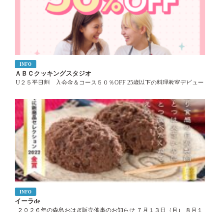
INFO
ＡＢＣクッキングスタジオ
U２５平日割 入会金＆コース５０％OFF 25歳以下の料理教室デビュー
を特別価格で応援します。 申込期間：6月1日～8月31日 対象コース：料
理バリエーションクラス（6回・１２回・２４回・３６回） ※満25 […]
INFO
イーラde
２０２６年の森島おはぎ販売催事のお知らせ ７月１３日（月） ８月１