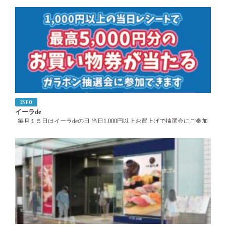
７日（月） ９月２１日（月） １０月１９日（月） １１月２３日（月）
１２月１４日（月） ２０２７年 １月２５日（月） ２月１５日（月） ３
月１９日（金） […]
INFO
イーラde
毎月１５日はイーラdeの日 当日1,000円以上お買上げで抽選会にご参加
できます。 １２時と１６時に実施。数量限定につき無くなり次第終了と
なります。 整理券は開始20分前に配布します。