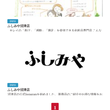
INFO
ふしみや沼津店
キレイの「喜び」「感動」「満足」を提供できる化粧品専門店 こんな
お悩みありませんか ・自分に似合うメークがわからない ・眉が上手に
描けない ・マスク生活でお肌がカサカサ ・お手入れ方法がわからない
・しみ・ […]
INFO
ふしみや沼津店
沼津店の公式Instagramを始めました。 新商品のご紹介やお得な情報をお
届けしますので是非フォローしてください。
1
https://www.instagram.com/fushimiyanumazu/