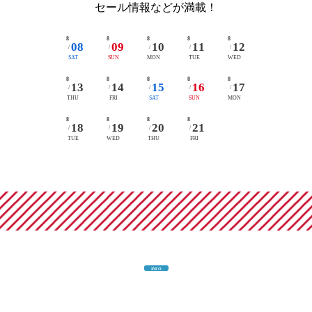
セール情報などが満載！
8
8
8
8
8
08
09
10
11
12
/
/
/
/
/
SAT
SUN
MON
TUE
WED
8
8
8
8
8
13
14
15
16
17
/
/
/
/
/
THU
FRI
SAT
SUN
MON
8
8
8
8
18
19
20
21
/
/
/
/
TUE
WED
THU
FRI
INFO