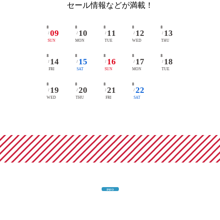
セール情報などが満載！
8
8
8
8
8
09
10
11
12
13
/
/
/
/
/
SUN
MON
TUE
WED
THU
8
8
8
8
8
14
15
16
17
18
/
/
/
/
/
FRI
SAT
SUN
MON
TUE
8
8
8
8
19
20
21
22
/
/
/
/
WED
THU
FRI
SAT
INFO