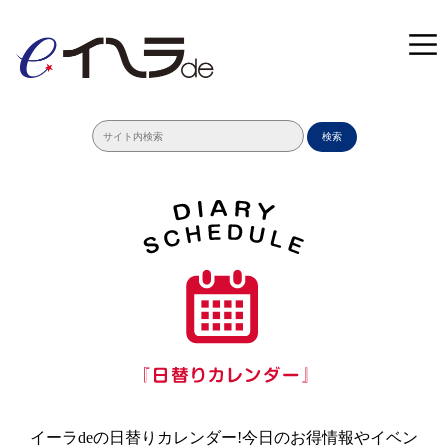
検索
イーラdeの日替りカレンダー!今日のお得情報やイベン