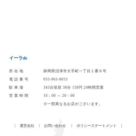
イーラde
所在地
静岡県沼津市大手町一丁目１番６号
電話番号
055‐963‐0053
駐車場
343台収容 30分 150円 24時間営業
営業時間
10：00 ～ 20：00
※一部異なるお店がございます。
|
|
|
|
運営会社
お問い合わせ
ポリシーステートメント