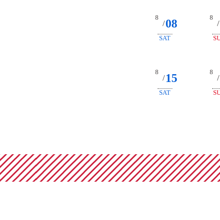
8
8
08
/
/
SAT
S
8
8
15
/
/
SAT
S