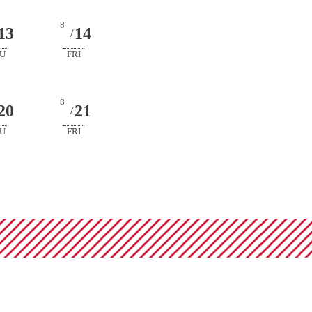
8
13
14
/
U
FRI
8
20
21
/
U
FRI