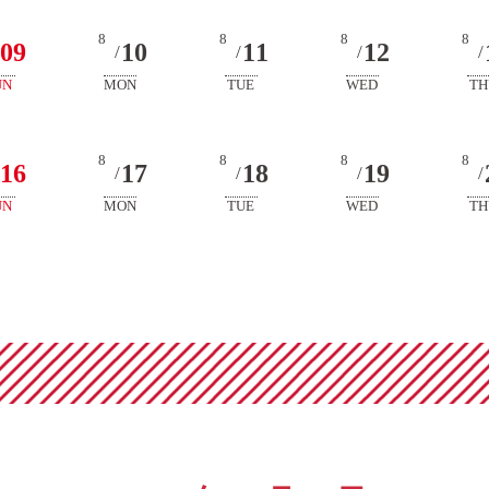
8
8
8
8
09
10
11
12
/
/
/
/
UN
MON
TUE
WED
TH
8
8
8
8
16
17
18
19
/
/
/
/
UN
MON
TUE
WED
TH