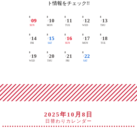
ト情報をチェック!!
8
8
8
8
8
09
10
11
12
13
/
/
/
/
/
SUN
MON
TUE
WED
THU
8
8
8
8
8
14
15
16
17
18
/
/
/
/
/
FRI
SAT
SUN
MON
TUE
8
8
8
8
19
20
21
22
/
/
/
/
WED
THU
FRI
SAT
2025年10月8日
日替わりカレンダー