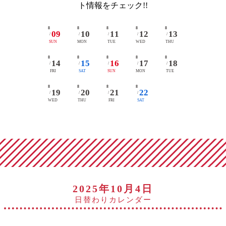
ト情報をチェック!!
8
8
8
8
8
09
10
11
12
13
/
/
/
/
/
SUN
MON
TUE
WED
THU
8
8
8
8
8
14
15
16
17
18
/
/
/
/
/
FRI
SAT
SUN
MON
TUE
8
8
8
8
19
20
21
22
/
/
/
/
WED
THU
FRI
SAT
2025年10月4日
日替わりカレンダー